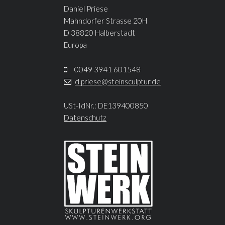
Daniel Priese
Mahndorfer Strasse 20H
D 38820 Halberstadt
Europa
0049 3941 601548
d.priese@steinsculptur.de
USt-IdNr.: DE139400850
Datenschutz